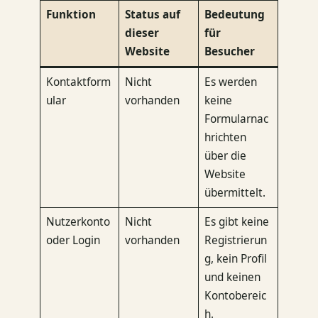
Funktion
Status auf
Bedeutung
dieser
für
Website
Besucher
Kontaktform
Nicht
Es werden
ular
vorhanden
keine
Formularnac
hrichten
über die
Website
übermittelt.
Nutzerkonto
Nicht
Es gibt keine
oder Login
vorhanden
Registrierun
g, kein Profil
und keinen
Kontobereic
h.